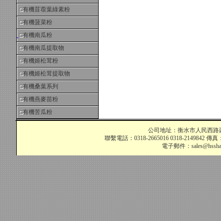
有機苜蓿葉綠素粉
有機菠菜粉
有機南瓜粉
有機南瓜提取物
有機姬松茸粉
有機姬松茸提取物
有機桑葉系列
有機燕麥苗粉
有機苦瓜粉
公司地址：衡水市人民西路西段
聯繫電話：0318-2665016 0318-2149842 傳真：03
電子郵件：
sales@hssh